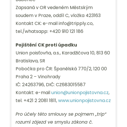
Zapsaná v OR vedeném Městským
soudem v Praze, oddíl C, vložka 423163
Kontakt CK: e-mail info@tripply.co,
tel./whatsapp: +420 910 121 186
Pojištění CK proti úpadku
Union poisťovňa, a.s., Karadžičova 10, 813 60
Bratislava, SR
Pobočka pro ČR: Španělská 770/2, 120 00
Praha 2 – Vinohrady
IČ: 24263796, DIČ: CZ683015587
Kontakt: e-mail
union@unionpojistovna.cz
,
tel. +421 2 2081 1811,
www.unionpojistovna.cz
Pro účely této smlouvy se pojmem „trip“
rozumí zájezd ve smyslu zákona č.