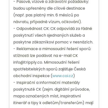
- Pasové, vízové a zdravotní požadavky:
budou upřesněny dle cílové destinace
(např. pas platný min. 6 měsíců po
návratu, případně vízum, očkování).
- Odpovědnost CK: CK odpovídá za řádné
poskytnutí všech sjednaných služeb a
poskytne zákazníkovi pomoc v nesnázích.
- Reklamace a mimosoudní řešení sporů:
stížnosti lze podávat na e-mail CK
info@tripply.co. Mimosoudní řešení
spotřebitelských sporů zajišťuje Česká
obchodní inspekce (
www.coi.cz
)
- Inspirační a informační materiály
poskytnuté CK (zejm. digitální průvodce,
mapa označených míst, inspirativní
itinerář a tipy k odletům/transferům) mají