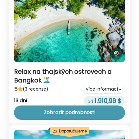
Relax na thajských ostrovech a
Bangkok
5
(3 recenze)
Více informací
1.910,96 $
Poznejte krásy Thajských ostrovů Thajsko
13 dní
na míru je ideální pro cestovatele, kteří
Zobrazit podrobnosti
chtějí poznat sever Thajska, Bangkok a
autentickou thajskou kulturu. Prozkoumejte
Thajsko
Doporučujeme
plážový ráj Thajska...
Nenáročný trip