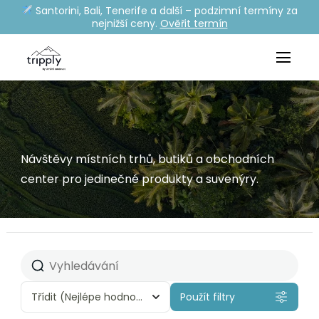
Santorini, Bali, Tenerife a další – podzimní termíny za
nejnižší ceny.
Ověřit termín
Návštěvy místních trhů, butiků a obchodních
center pro jedinečné produkty a suvenýry.
Třídit
(Nejlépe hodnocené)
Použít filtry