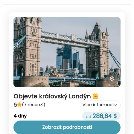
Objevte královský Londýn
5
(7 recenzí)
Více informací
286,64 $
Poznejte krásy evropské metropole Londýn
4 dny
na míru je ideální pro cestovatele, kteří
Zobrazit podrobnosti
chtějí poznat britskou metropoli jinak než z