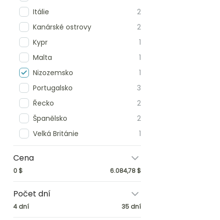
Itálie
2
Kanárské ostrovy
2
Kypr
1
Malta
1
Nizozemsko
1
Portugalsko
3
Řecko
2
Španělsko
2
Velká Británie
1
Cena
0 $
6.084,78 $
4 dní
35 dní