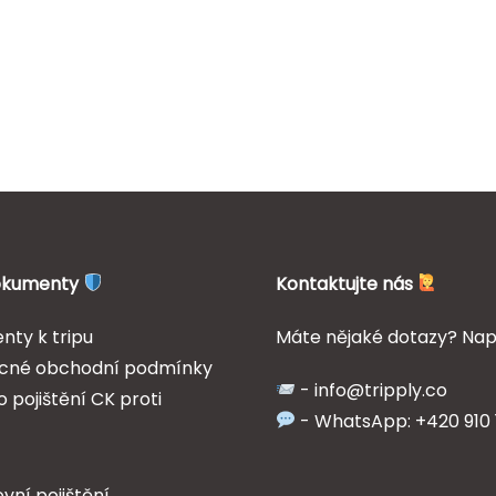
dokumenty
Kontaktujte nás
ty k tripu
Máte nějaké dotazy? Nap
cné obchodní podmínky
- info@tripply.co
 pojištění CK proti
- WhatsApp: +420 910 1
vní pojištění