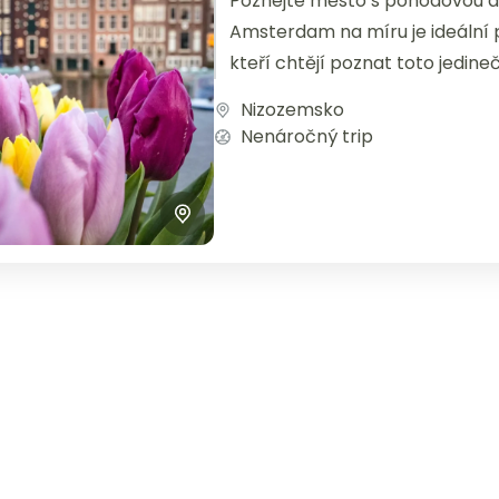
Poznejte město s pohodovou 
Amsterdam na míru je ideální 
kteří chtějí poznat toto jedine
než z klasických zájezdů. Amste
Nizozemsko
Nenáročný trip