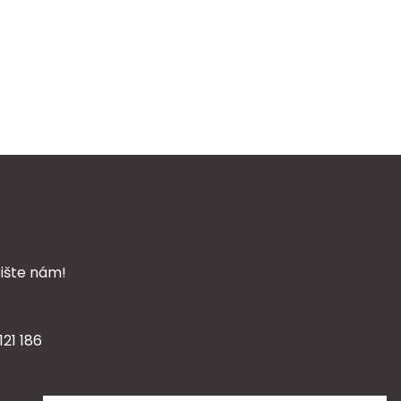
ište nám!
21 186