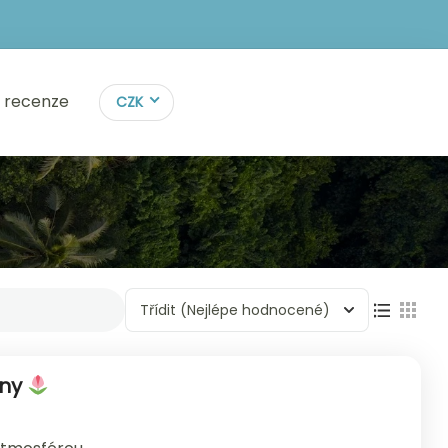
y recenze
CZK
Třídit
(Nejlépe hodnocené)
ýny