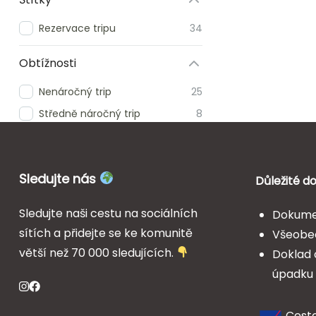
Rezervace tripu
34
Obtížnosti
Nenáročný trip
25
Středně náročný trip
8
Sledujte nás
Důležité 
Sledujte naši cestu na sociálních
Dokumen
sítích a přidejte se ke komunitě
Všeobe
větší než 70 000 sledujících.
Doklad o
úpadku
Cesto