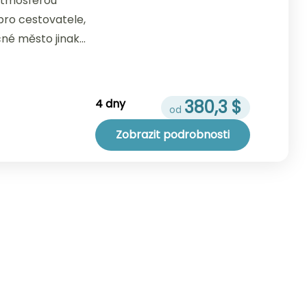
atmosférou
pro cestovatele,
čné město jinak
rdam je...
4 dny
380,3 $
Zobrazit podrobnosti