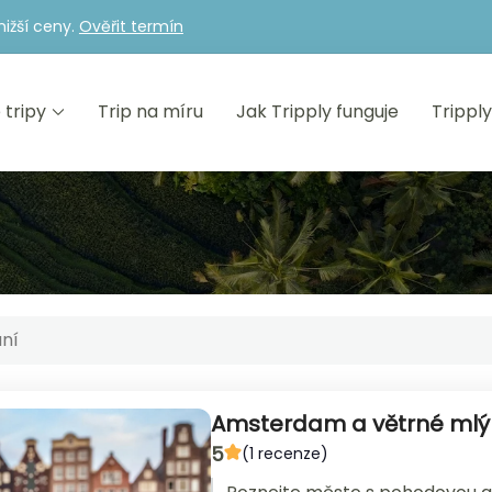
nižší ceny.
Ověřit termín
 tripy
Trip na míru
Jak Tripply funguje
Trippl
Amsterdam a větrné ml
5
(1 recenze)