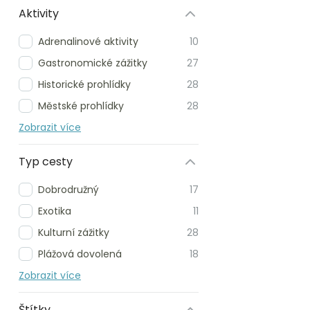
Aktivity
Adrenalinové aktivity
10
Gastronomické zážitky
27
Historické prohlídky
28
Městské prohlídky
28
Zobrazit více
Typ cesty
Dobrodružný
17
Exotika
11
Kulturní zážitky
28
Plážová dovolená
18
Zobrazit více
Štítky