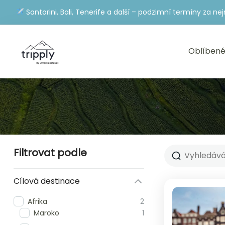
Santorini, Bali, Tenerife a další – podzimní termíny za nej
Oblíbené
Filtrovat podle
Cílová destinace
Afrika
2
Maroko
1