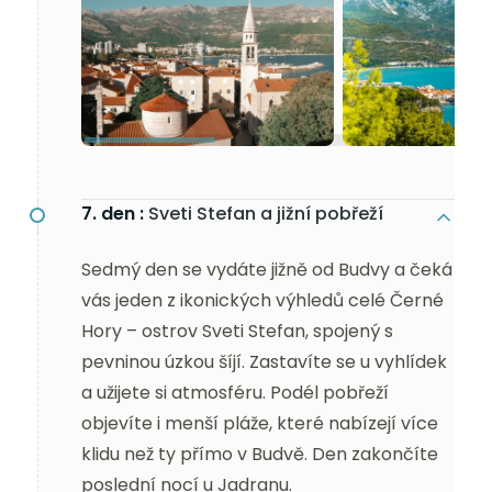
7. den :
Sveti Stefan a jižní pobřeží
Sedmý den se vydáte jižně od Budvy a čeká
vás jeden z ikonických výhledů celé Černé
Hory – ostrov Sveti Stefan, spojený s
pevninou úzkou šíjí. Zastavíte se u vyhlídek
a užijete si atmosféru. Podél pobřeží
objevíte i menší pláže, které nabízejí více
klidu než ty přímo v Budvě. Den zakončíte
poslední nocí u Jadranu.