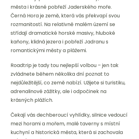
města i krásné pobřeží Jaderského moře.
Černá Hora je země, která vás překvapí svou
rozmanitostí. Na relativně malém území se
střídají dramatické horské masivy, hluboké
kaňony, klidná jezera i pobřeží Jadranu s
romantickými městy a plážemi.
Roadtrip je tady tou nejlepší volbou – jen tak
zvládnete během několika dní poznat to
nejdůležitější, co země nabízí. Užijete si turistiku,
adrenalinové zážitky, ale i odpočinek na
krásných plážích.
Čekají vás dechberoucí vyhlídky, silnice vedoucí
mezi horami a mořem, malé taverny s místní
kuchyní a historická města, která si zachovala