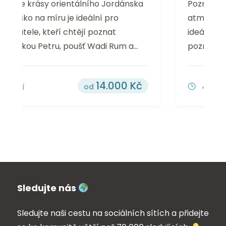
Poznejte město s pohodovou
atmosférou Amsterdam na míru je
ideální pro cestovatele, kteří chtějí
poznat toto jedinečné město jinak než...
8.000
Kč
4 dny
Sledujte nás
Sledujte naši cestu na sociálních sítích a přidejte