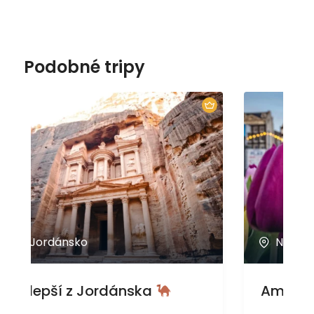
Podobné tripy
Nizozemsko
Amsterdam a větrné mlýny