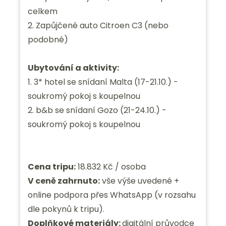
celkem
2. Zapůjčené auto Citroen C3 (nebo
podobné)
Ubytování a aktivity:
1. 3* hotel se snídaní Malta (17-21.10.) -
soukromý pokoj s koupelnou
2. b&b se snídaní Gozo (21-24.10.) -
soukromý pokoj s koupelnou
Cena tripu:
18.832 Kč / osoba
V ceně zahrnuto:
vše výše uvedené +
online podpora přes WhatsApp (v rozsahu
dle pokynů k tripu).
Doplňkové materiály:
digitální průvodce