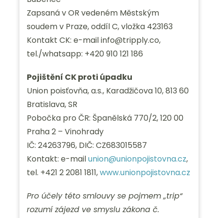
Zapsaná v OR vedeném Městským
soudem v Praze, oddíl C, vložka 423163
Kontakt CK: e-mail info@tripply.co,
tel./whatsapp: +420 910 121 186
Pojištění CK proti úpadku
Union poisťovňa, a.s., Karadžičova 10, 813 60
Bratislava, SR
Pobočka pro ČR: Španělská 770/2, 120 00
Praha 2 – Vinohrady
IČ: 24263796, DIČ: CZ683015587
Kontakt: e-mail
union@unionpojistovna.cz
,
tel. +421 2 2081 1811,
www.unionpojistovna.cz
Pro účely této smlouvy se pojmem „trip“
rozumí zájezd ve smyslu zákona č.